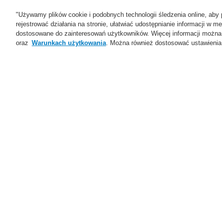
"Używamy plików cookie i podobnych technologii śledzenia online, aby 
rejestrować działania na stronie, ułatwiać udostępnianie informacji w
dostosowane do zainteresowań użytkowników. Więcej informacji można
oraz
Warunkach użytkowania
. Można również dostosować ustawienia 
Oferta
Rozwiązania
Ws
Czytaj więcej
Czytaj więcej
Czytaj więcej
Dowiedz się więc
Czytaj więcej