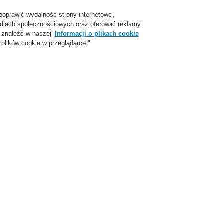
poprawić wydajność strony internetowej,
Login
Zarejestruj się
Login Help
Skon
 mediach społecznościowych oraz oferować reklamy
 znaleźć w naszej
Informacji o plikach cookie
plików cookie w przeglądarce."
parcie
O Nas
Aktualności
Skontaktuj się z nami
ej