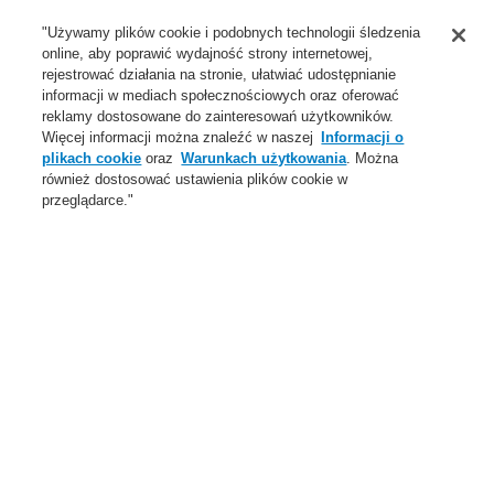
Wsparcie
"Używamy plików cookie i podobnych technologii śledzenia
online, aby poprawić wydajność strony internetowej,
O Nas
rejestrować działania na stronie, ułatwiać udostępnianie
informacji w mediach społecznościowych oraz oferować
Login
Zarejestruj się
Login Help
Aktualności
reklamy dostosowane do zainteresowań użytkowników.
Więcej informacji można znaleźć w naszej
Informacji o
Skontaktuj się z nami
Globalnie
Skontaktuj się z nami
plikach cookie
oraz
Warunkach użytkowania
. Można
również dostosować ustawienia plików cookie w
Menu
przeglądarce."
Search
Home
Subskrypcja
SUBSKRYBUJ NASZ
NEWSLETTER
Subskrypcja marketingowa* oznacza aktualizacje dotyczące
produktów i usług, wydarzeń i aktualności oraz ofert specjalnych za
pośrednictwem poczty elektronicznej, telefonu, SMS-ów, mediów
społecznościowych i retargetingu cyfrowego.