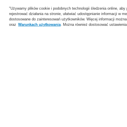
"Używamy plików cookie i podobnych technologii śledzenia online, aby 
rejestrować działania na stronie, ułatwiać udostępnianie informacji w
dostosowane do zainteresowań użytkowników. Więcej informacji można
oraz
Warunkach użytkowania
. Można również dostosować ustawienia 
Oferta
Rozwiązania
Ws
Home
Skontaktuj się z nami
Skontaktuj się z
Proszę wypełnić wszystkie odpowiednie pola 
Państwem tak szybko jak to możliwe.