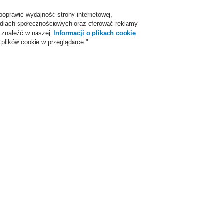
poprawić wydajność strony internetowej,
Login
Zarejestruj się
Login Help
Skon
 mediach społecznościowych oraz oferować reklamy
 znaleźć w naszej
Informacji o plikach cookie
plików cookie w przeglądarce."
parcie
O Nas
Aktualności
Skontaktuj się z nami
 nami
tak, abyśmy byli w stanie skontaktować się z
Pomo