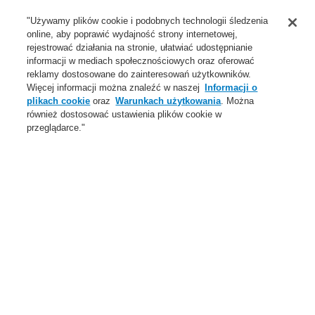
Wsparcie
"Używamy plików cookie i podobnych technologii śledzenia
online, aby poprawić wydajność strony internetowej,
O Nas
rejestrować działania na stronie, ułatwiać udostępnianie
informacji w mediach społecznościowych oraz oferować
Login
Zarejestruj się
Login Help
Aktualności
reklamy dostosowane do zainteresowań użytkowników.
Więcej informacji można znaleźć w naszej
Informacji o
Skontaktuj się z nami
Globalnie
Skontaktuj się z nami
plikach cookie
oraz
Warunkach użytkowania
. Można
również dostosować ustawienia plików cookie w
Menu
przeglądarce."
Search
Home
O Nas
Honeywell na świecie
O Nas
O Nas
O Honeywell
Kodeks Postępowania
Honeywell na świecie