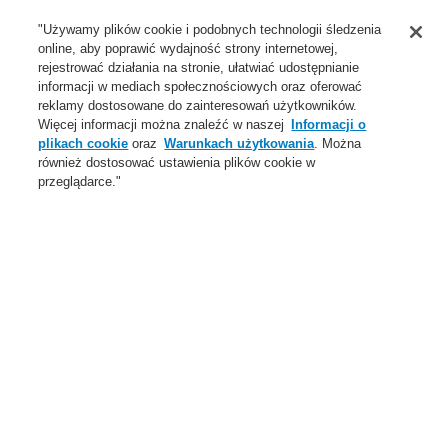
Wsparcie
"Używamy plików cookie i podobnych technologii śledzenia
online, aby poprawić wydajność strony internetowej,
O Nas
rejestrować działania na stronie, ułatwiać udostępnianie
informacji w mediach społecznościowych oraz oferować
Login
Zarejestruj się
Login Help
Aktualności
reklamy dostosowane do zainteresowań użytkowników.
Więcej informacji można znaleźć w naszej
Informacji o
Skontaktuj się z nami
Globalnie
Skontaktuj się z nami
plikach cookie
oraz
Warunkach użytkowania
. Można
również dostosować ustawienia plików cookie w
Menu
przeglądarce."
Search
Home
Oferta
Oferta
Przegląd
Systemy Sygnalizacji Pożarowej
Dźwiękowe Systemy Ostrzegawcze
Systemy wizualizacji, integracji i zarządzania