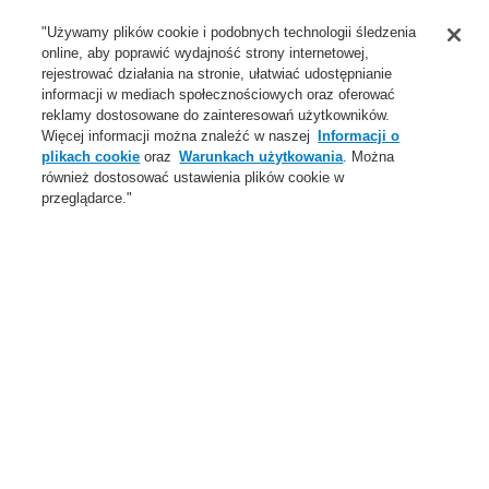
Wsparcie
"Używamy plików cookie i podobnych technologii śledzenia
online, aby poprawić wydajność strony internetowej,
O Nas
rejestrować działania na stronie, ułatwiać udostępnianie
informacji w mediach społecznościowych oraz oferować
Login
Zarejestruj się
Login Help
Aktualności
reklamy dostosowane do zainteresowań użytkowników.
Więcej informacji można znaleźć w naszej
Informacji o
Skontaktuj się z nami
Globalnie
Skontaktuj się z nami
plikach cookie
oraz
Warunkach użytkowania
. Można
również dostosować ustawienia plików cookie w
Menu
przeglądarce."
Search
Home
Rozwiązania
Obiekty Handlowe
Rozwiązania
Rozwiązania
Centra Danych
Hotele
Infrastruktura