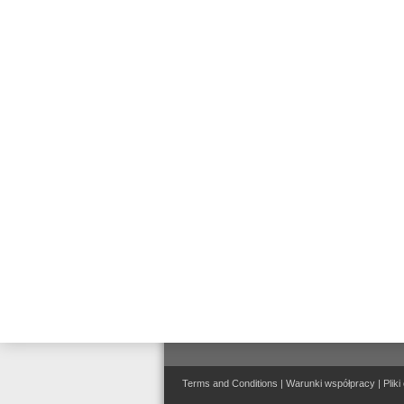
K
N
In
st
Ap
uż
mi
FA
Terms and Conditions
|
Warunki współpracy
|
Pliki