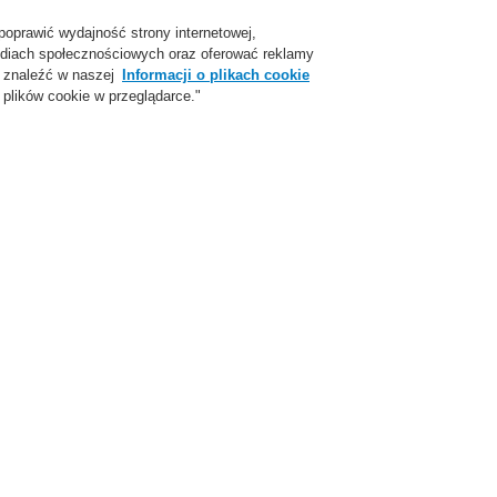
poprawić wydajność strony internetowej,
Login
Zarejestruj się
Login Help
Skon
 mediach społecznościowych oraz oferować reklamy
 znaleźć w naszej
Informacji o plikach cookie
plików cookie w przeglądarce."
parcie
O Nas
Aktualności
Skontaktuj się z nami
y dymu FAAST Flex teraz dostępny z interfejsem Bluetooth
Detektor zasysający dymu FAAS
interfejsem Bluetooth
23-08-25
zedstawiamy nowy detektor zasysający FAAST Flex.
ezawodna detekcja dymu z redukcją czasu wyłączenia i kosztami operacyjnymi 
AST Flex jest najlepszym w swojej klasie detektorem zasysającym do zastosow