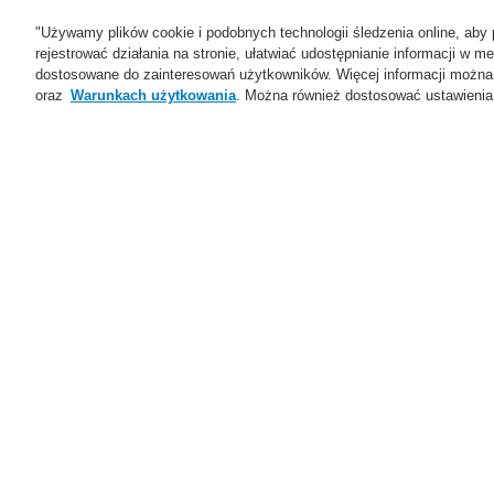
"Używamy plików cookie i podobnych technologii śledzenia online, aby 
rejestrować działania na stronie, ułatwiać udostępnianie informacji w
dostosowane do zainteresowań użytkowników. Więcej informacji można
oraz
Warunkach użytkowania
. Można również dostosować ustawienia 
Oferta
Rozwiązania
Ws
Home
Aktualności
Detektor zasysając
Aktualności
Self-Test ESSER Honeywell
VARIODYN ONE Nowa
20
generacja systemu DSO
Pr
Nowa generacja Li-ion Tamer
Ni
Detektor zasysający dymu
FA