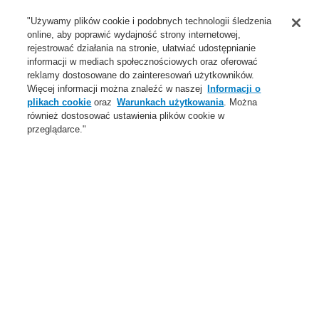
Wsparcie
"Używamy plików cookie i podobnych technologii śledzenia
Rewolucja
Rewolucja
Rewolucja
Rewolucja
Rewolucja
Rewolucja
Rewolucja
online, aby poprawić wydajność strony internetowej,
w
w
w
w
w
w
w
O Nas
rejestrować działania na stronie, ułatwiać udostępnianie
ochronie
ochronie
ochronie
ochronie
ochronie
ochronie
ochronie
informacji w mediach społecznościowych oraz oferować
przeciwpożarowej:
przeciwpożarowej:
przeciwpożarowej:
przeciwpożarowej:
przeciwpożarowej:
przeciwpożarowej:
przeciwpożarowej:
Login
Zarejestruj się
Login Help
Aktualności
reklamy dostosowane do zainteresowań użytkowników.
samotestujące
samotestujące
samotestujące
samotestujące
samotestujące
samotestujące
samotestujące
Więcej informacji można znaleźć w naszej
Informacji o
Skontaktuj się z nami
Globalnie
czujki
czujki
czujki
czujki
czujki
czujki
czujki
Skontaktuj się z nami
plikach cookie
oraz
Warunkach użytkowania
. Można
ESSER
ESSER
ESSER
ESSER
ESSER
ESSER
ESSER
również dostosować ustawienia plików cookie w
Menu
przeglądarce."
by
by
by
by
by
by
by
Search
Honeywell
Honeywell
Honeywell
Honeywell
Honeywell
Honeywell
Honeywell
Home
Aktualności
Self-Test ESSER Honeywell
Aktualności
Self-Test ESSER Honeywell
VARIODYN ONE Nowa generacja systemu DSO
Nowa generacja Li-ion Tamer
Detektor zasysający dymu FAAST Flex teraz dostępny z