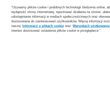
Wsparcie
"Używamy plików cookie i podobnych technologii śledzenia online, a
wydajność strony internetowej, rejestrować działania na stronie, ułatw
O Nas
udostępnianie informacji w mediach społecznościowych oraz oferow
dostosowane do zainteresowań użytkowników. Więcej informacji moż
Login
Zarejestruj się
Login Help
Aktualności
naszej
Informacji o plikach cookie
oraz
Warunkach użytkowania
również dostosować ustawienia plików cookie w przeglądarce."
Skontaktuj się z nami
Globalnie
Skontaktuj się z nami
Menu
Search
Home
Aktualności
Przyszłość bezpieczeństwa w tunelach
Aktualności
Self-Test ESSER Honeywell
VARIODYN ONE Nowa generacja systemu DSO
Nowa generacja Li-ion Tamer