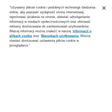
Wsparcie
"Używamy plików cookie i podobnych technologii śledzenia
online, aby poprawić wydajność strony internetowej,
O Nas
rejestrować działania na stronie, ułatwiać udostępnianie
informacji w mediach społecznościowych oraz oferować
Login
Zarejestruj się
Login Help
Aktualności
reklamy dostosowane do zainteresowań użytkowników.
Więcej informacji można znaleźć w naszej
Informacji o
Skontaktuj się z nami
Globalnie
Skontaktuj się z nami
plikach cookie
oraz
Warunkach użytkowania
. Można
również dostosować ustawienia plików cookie w
Menu
przeglądarce."
Search
Home
Aktualności
Zabezpieczenie przenośników taśmowych światłowodową
liniową czujką ciepła DTS
Aktualności
Self-Test ESSER Honeywell
VARIODYN ONE Nowa generacja systemu DSO