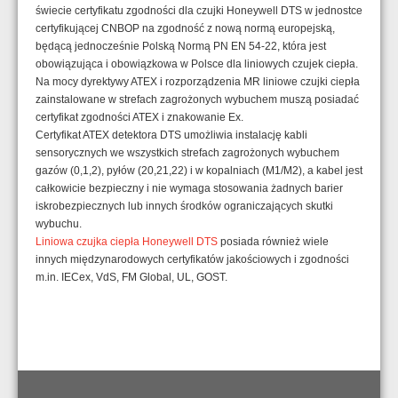
świecie certyfikatu zgodności dla czujki Honeywell DTS w jednostce
certyfikującej CNBOP na zgodność z nową normą europejską,
będącą jednocześnie Polską Normą PN EN 54-22, która jest
obowiązująca i obowiązkowa w Polsce dla liniowych czujek ciepła.
Na mocy dyrektywy ATEX i rozporządzenia MR liniowe czujki ciepła
zainstalowane w strefach zagrożonych wybuchem muszą posiadać
certyfikat zgodności ATEX i znakowanie Ex.
Certyfikat ATEX detektora DTS umożliwia instalację kabli
sensorycznych we wszystkich strefach zagrożonych wybuchem
gazów (0,1,2), pyłów (20,21,22) i w kopalniach (M1/M2), a kabel jest
całkowicie bezpieczny i nie wymaga stosowania żadnych barier
iskrobezpiecznych lub innych środków ograniczających skutki
wybuchu.
Liniowa czujka ciepła Honeywell DTS
posiada również wiele
innych międzynarodowych certyfikatów jakościowych i zgodności
m.in. IECex, VdS, FM Global, UL, GOST.