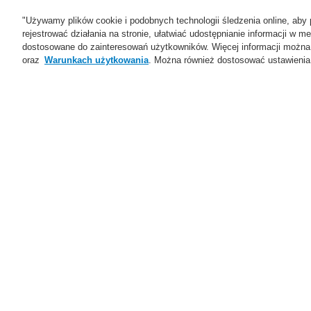
"Używamy plików cookie i podobnych technologii śledzenia online, aby 
rejestrować działania na stronie, ułatwiać udostępnianie informacji w
dostosowane do zainteresowań użytkowników. Więcej informacji można
oraz
Warunkach użytkowania
. Można również dostosować ustawienia 
Oferta
Rozwiązania
Ws
Home
Wsparcie
Webinaria
Wsparcie
catalyst Partner Program
Szkolenia
Wsparcie techniczne
Pliki do pobrania
Filmy