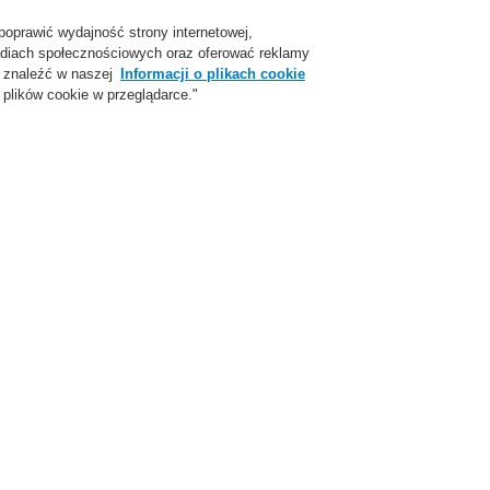
poprawić wydajność strony internetowej,
Login
Zarejestruj się
Login Help
Skon
 mediach społecznościowych oraz oferować reklamy
 znaleźć w naszej
Informacji o plikach cookie
plików cookie w przeglądarce."
parcie
O Nas
Aktualności
Skontaktuj się z nami
Webinaria
Potrzebujesz najświeższych informacji doty
systemów sygnalizacji pożarowej, dźwiękow
nagłośnienia oraz
systemów bezpieczeństwa
Chcesz poznać standardy nowoczesnych tech
Weź udział w naszym webinarium, skorzystaj z
dziedzinie.