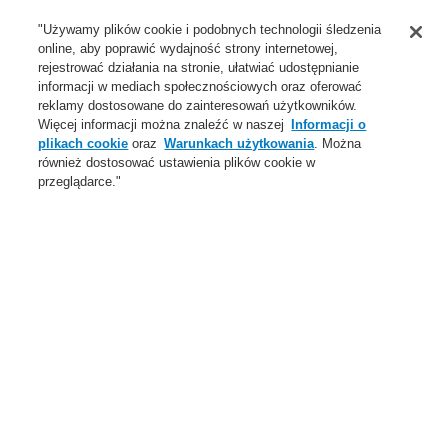
Wsparcie
"Używamy plików cookie i podobnych technologii śledzenia
online, aby poprawić wydajność strony internetowej,
O Nas
rejestrować działania na stronie, ułatwiać udostępnianie
informacji w mediach społecznościowych oraz oferować
Login
Zarejestruj się
Login Help
Aktualności
reklamy dostosowane do zainteresowań użytkowników.
Więcej informacji można znaleźć w naszej
Informacji o
Skontaktuj się z nami
Globalnie
Skontaktuj się z nami
plikach cookie
oraz
Warunkach użytkowania
. Można
również dostosować ustawienia plików cookie w
Menu
przeglądarce."
Search
Home
Aktualności
Li-Ion Tamer - wczesne wykrywanie uszkodzeń baterii litowo-
jonowych
Aktualności
Self-Test ESSER Honeywell
VARIODYN ONE Nowa generacja systemu DSO