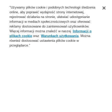
Wsparcie
"Używamy plików cookie i podobnych technologii śledzenia
online, aby poprawić wydajność strony internetowej,
O Nas
rejestrować działania na stronie, ułatwiać udostępnianie
informacji w mediach społecznościowych oraz oferować
Login
Zarejestruj się
Login Help
Aktualności
reklamy dostosowane do zainteresowań użytkowników.
Więcej informacji można znaleźć w naszej
Informacji o
Skontaktuj się z nami
Globalnie
Skontaktuj się z nami
plikach cookie
oraz
Warunkach użytkowania
. Można
również dostosować ustawienia plików cookie w
Menu
przeglądarce."
Search
Home
Oferta
Systemy Sygnalizacji Pożarowej
ESSER by Honeywell
Produkty
Czujki specjalne
Liniowe czujki dymu OSID
Oferta
Przegląd
Systemy Sygnalizacji Pożarowej