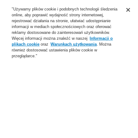
Wsparcie
"Używamy plików cookie i podobnych technologii śledzenia
online, aby poprawić wydajność strony internetowej,
O Nas
rejestrować działania na stronie, ułatwiać udostępnianie
informacji w mediach społecznościowych oraz oferować
Login
Zarejestruj się
Login Help
Aktualności
reklamy dostosowane do zainteresowań użytkowników.
Więcej informacji można znaleźć w naszej
Informacji o
Skontaktuj się z nami
Globalnie
Skontaktuj się z nami
plikach cookie
oraz
Warunkach użytkowania
. Można
również dostosować ustawienia plików cookie w
Menu
przeglądarce."
Search
Home
Oferta
Systemy Sygnalizacji Pożarowej
ESSER by Honeywell
Produkty
Displays and Operating Units
Oferta
Przegląd
Systemy Sygnalizacji Pożarowej