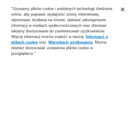
Wsparcie
"Używamy plików cookie i podobnych technologii śledzenia
online, aby poprawić wydajność strony internetowej,
O Nas
rejestrować działania na stronie, ułatwiać udostępnianie
informacji w mediach społecznościowych oraz oferować
Login
Zarejestruj się
Login Help
Aktualności
reklamy dostosowane do zainteresowań użytkowników.
Więcej informacji można znaleźć w naszej
Informacji o
Skontaktuj się z nami
Globalnie
Skontaktuj się z nami
plikach cookie
oraz
Warunkach użytkowania
. Można
również dostosować ustawienia plików cookie w
Menu
przeglądarce."
Search
Home
Oferta
Systemy Sygnalizacji Pożarowej
Connected Life Safety Services (CLSS)
Oferta
Przegląd
Systemy Sygnalizacji Pożarowej