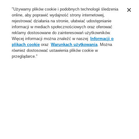
Wsparcie
"Używamy plików cookie i podobnych technologii śledzenia
online, aby poprawić wydajność strony internetowej,
O Nas
rejestrować działania na stronie, ułatwiać udostępnianie
informacji w mediach społecznościowych oraz oferować
Login
Zarejestruj się
Login Help
Aktualności
reklamy dostosowane do zainteresowań użytkowników.
Więcej informacji można znaleźć w naszej
Informacji o
Skontaktuj się z nami
Globalnie
Skontaktuj się z nami
plikach cookie
oraz
Warunkach użytkowania
. Można
również dostosować ustawienia plików cookie w
Menu
przeglądarce."
Search
Home
Oferta
Systemy Sygnalizacji Pożarowej
ESSER by Honeywell
Produkty
Czujki specjalne
Liniowe czujki dymu OSID
Czujki liniowe dymu OSID
Oferta
Przegląd
Systemy Sygnalizacji Pożarowej