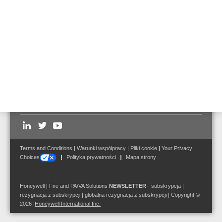
Art. Nr.
OSE-HPW
OSID - zestaw instalacyjny
Art. Nr.
OSID-INST
Follow us on:
Terms and Conditions
|
Warunki współpracy
|
Pliki cookie
|
Your Privacy
Choices
Polityka prywatności
Mapa strony
Honeywell | Fire and PA/VA Solutions
NEWSLETTER
-
subskrypcja
|
rezygnacja z subskrypcji
|
globalna rezygnacja z subskrypcji
| Copyright ©
2026
|
Honeywell International Inc.