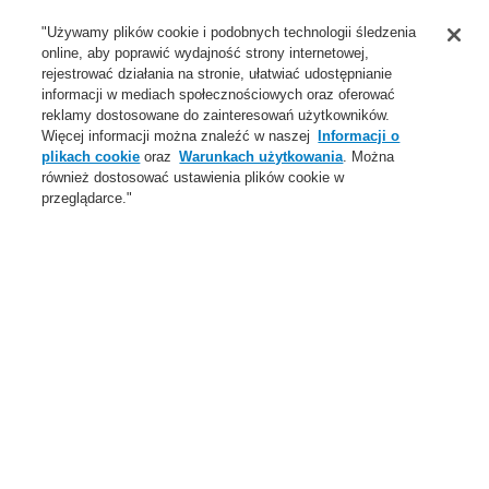
Wsparcie
"Używamy plików cookie i podobnych technologii śledzenia
online, aby poprawić wydajność strony internetowej,
O Nas
rejestrować działania na stronie, ułatwiać udostępnianie
informacji w mediach społecznościowych oraz oferować
Login
Zarejestruj się
Login Help
Aktualności
reklamy dostosowane do zainteresowań użytkowników.
Więcej informacji można znaleźć w naszej
Informacji o
Skontaktuj się z nami
Globalnie
Skontaktuj się z nami
plikach cookie
oraz
Warunkach użytkowania
. Można
również dostosować ustawienia plików cookie w
Menu
przeglądarce."
Search
Home
Oferta
Systemy Sygnalizacji Pożarowej
ESSER by Honeywell
Produkty
Czujki specjalne
Zasysające czujki dymu
Oferta
Przegląd
Systemy Sygnalizacji Pożarowej