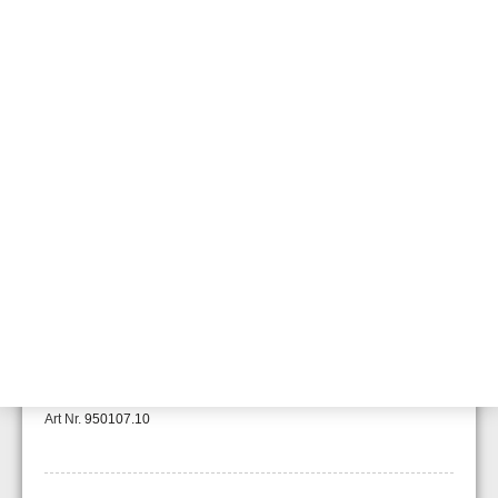
Zawór 3-drogowy ABS, 25mm
Art. Nr. 801607
Pipe (PVC), diameter 25 mm
Art.Nr. 950101.10
Zgięcie 90 ° (PVC) do rur 25 mm
Art.Nr. 950104.10
narożnik 45 ° (PVC) dla rur 25 mm
Art Nr.
950107.10