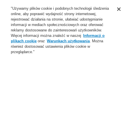
Wsparcie
"Używamy plików cookie i podobnych technologii śledzenia
online, aby poprawić wydajność strony internetowej,
O Nas
rejestrować działania na stronie, ułatwiać udostępnianie
informacji w mediach społecznościowych oraz oferować
Login
Zarejestruj się
Login Help
Aktualności
reklamy dostosowane do zainteresowań użytkowników.
Więcej informacji można znaleźć w naszej
Informacji o
Skontaktuj się z nami
Globalnie
Skontaktuj się z nami
plikach cookie
oraz
Warunkach użytkowania
. Można
również dostosować ustawienia plików cookie w
Menu
przeglądarce."
Search
Home
Oferta
Systemy Sygnalizacji Pożarowej
ESSER by Honeywell
Produkty
Czujki specjalne
Zasysające czujki dymu
Akcesoria
Oferta
Przegląd
Systemy Sygnalizacji Pożarowej