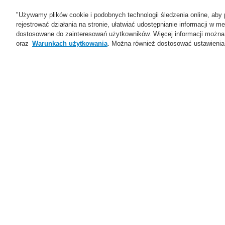
"Używamy plików cookie i podobnych technologii śledzenia online, aby 
rejestrować działania na stronie, ułatwiać udostępnianie informacji w
dostosowane do zainteresowań użytkowników. Więcej informacji można
oraz
Warunkach użytkowania
. Można również dostosować ustawienia 
Oferta
Rozwiązania
Ws
Home
Oferta
Systemy Sygnalizacji P
Systemy ASD ( Aspiration Smoke Detect
Oferta
Przegląd
Systemy Sygnalizacji
Pożarowej
ESSER by Honeywell