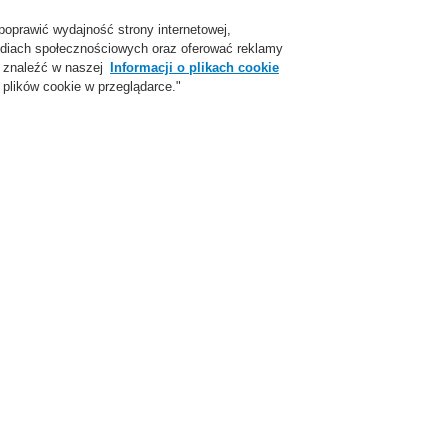
poprawić wydajność strony internetowej,
Login
Zarejestruj się
Login Help
Skon
 mediach społecznościowych oraz oferować reklamy
 znaleźć w naszej
Informacji o plikach cookie
plików cookie w przeglądarce."
parcie
O Nas
Aktualności
Skontaktuj się z nami
ożarowej
ESSER by Honeywell
Produkty
Czujki specjalne
Zasysające cz
ors)
Detektor zasysający VESDA Laser Scanner ESSER - LRS-S 700, z modułem
Detektor zasysający VESDA Las
ESSER - LRS-S 700, z modułem
wyjść przekaźnikowych