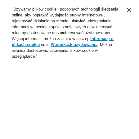
Wsparcie
"Używamy plików cookie i podobnych technologii śledzenia
online, aby poprawić wydajność strony internetowej,
O Nas
rejestrować działania na stronie, ułatwiać udostępnianie
informacji w mediach społecznościowych oraz oferować
Login
Zarejestruj się
Login Help
Aktualności
reklamy dostosowane do zainteresowań użytkowników.
Więcej informacji można znaleźć w naszej
Informacji o
Skontaktuj się z nami
Globalnie
Skontaktuj się z nami
plikach cookie
oraz
Warunkach użytkowania
. Można
również dostosować ustawienia plików cookie w
Menu
przeglądarce."
Search
Home
Oferta
Systemy Sygnalizacji Pożarowej
ESSER by Honeywell
Produkty
Centrale systemu sygnalizacji pożarowej
Centrale FlexES Control
Komponenty zasilania centrali
Przewód 230VAC do dodatkowego zasilacza
Oferta