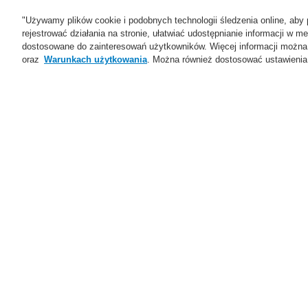
"Używamy plików cookie i podobnych technologii śledzenia online, aby 
rejestrować działania na stronie, ułatwiać udostępnianie informacji w
dostosowane do zainteresowań użytkowników. Więcej informacji można
oraz
Warunkach użytkowania
. Można również dostosować ustawienia 
Oferta
Rozwiązania
Ws
Home
Oferta
Systemy Sygnalizacji P
Komponenty zasilania centrali
Oferta
Przegląd
D
Systemy Sygnalizacji
Pożarowej
Ar
ESSER by Honeywell