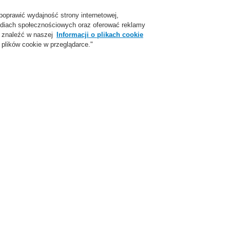
poprawić wydajność strony internetowej,
Login
Zarejestruj się
Login Help
Skon
 mediach społecznościowych oraz oferować reklamy
 znaleźć w naszej
Informacji o plikach cookie
plików cookie w przeglądarce."
parcie
O Nas
Aktualności
Skontaktuj się z nami
ożarowej
ESSER by Honeywell
Produkty
Centrale systemu sygnalizacji po
Komponenty zasilania centrali
odatkowa obudowa na akumulatory 2 x 26Ah/12V
t. Nr. FX808313