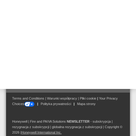
IQ8Control M
Akcesoria do central
Follow us on:
Terms and Conditions
|
Warunki współpracy
|
Pliki cookie
|
Your Privacy
Choices
Polityka prywatności
Mapa strony
Honeywell | Fire and PA/VA Solutions
NEWSLETTER
-
subskrypcja
|
rezygnacja z subskrypcji
|
globalna rezygnacja z subskrypcji
| Copyright ©
2026
|
Honeywell International Inc.