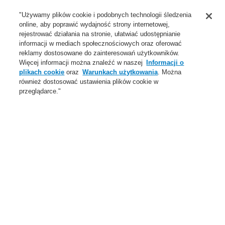
Wsparcie
"Używamy plików cookie i podobnych technologii śledzenia
online, aby poprawić wydajność strony internetowej,
O Nas
rejestrować działania na stronie, ułatwiać udostępnianie
informacji w mediach społecznościowych oraz oferować
Login
Zarejestruj się
Login Help
Aktualności
reklamy dostosowane do zainteresowań użytkowników.
Więcej informacji można znaleźć w naszej
Informacji o
Skontaktuj się z nami
Globalnie
Skontaktuj się z nami
plikach cookie
oraz
Warunkach użytkowania
. Można
również dostosować ustawienia plików cookie w
Menu
przeglądarce."
Search
Home
Oferta
Systemy Sygnalizacji Pożarowej
ESSER by Honeywell
Produkty
Centrale systemu sygnalizacji pożarowej
Centrale IQ8 Control C/M
Oferta
Przegląd