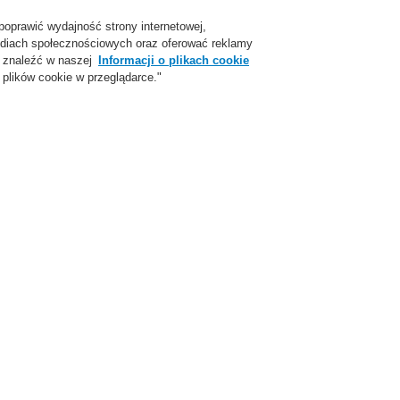
poprawić wydajność strony internetowej,
Login
Zarejestruj się
Login Help
Skon
 mediach społecznościowych oraz oferować reklamy
 znaleźć w naszej
Informacji o plikach cookie
plików cookie w przeglądarce."
parcie
O Nas
Aktualności
Skontaktuj się z nami
ożarowej
ESSER by Honeywell
Produkty
Centrale systemu sygnalizacji po
Akcesoria do central
espoły obsługi dla centrali C/M