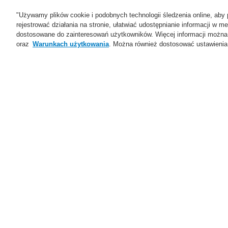
"Używamy plików cookie i podobnych technologii śledzenia online, aby 
rejestrować działania na stronie, ułatwiać udostępnianie informacji w
dostosowane do zainteresowań użytkowników. Więcej informacji można
oraz
Warunkach użytkowania
. Można również dostosować ustawienia 
Oferta
Rozwiązania
Ws
Home
Oferta
Systemy Sygnalizacji P
Akcesoria do central
Oferta
Przegląd
Systemy Sygnalizacji
Z
Pożarowej
ESSER by Honeywell