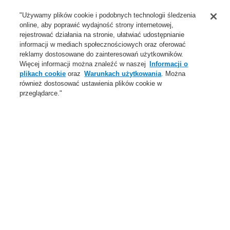
Wsparcie
"Używamy plików cookie i podobnych technologii śledzenia
online, aby poprawić wydajność strony internetowej,
O Nas
rejestrować działania na stronie, ułatwiać udostępnianie
informacji w mediach społecznościowych oraz oferować
Login
Zarejestruj się
Login Help
Aktualności
reklamy dostosowane do zainteresowań użytkowników.
Więcej informacji można znaleźć w naszej
Informacji o
Skontaktuj się z nami
Globalnie
Skontaktuj się z nami
plikach cookie
oraz
Warunkach użytkowania
. Można
również dostosować ustawienia plików cookie w
Menu
przeglądarce."
Search
Home
Oferta
Systemy Sygnalizacji Pożarowej
ESSER by Honeywell
Produkty
Centrale systemu sygnalizacji pożarowej
Centrale FlexES Control
Warianty budowy central
FlexES Control FX18
Oferta