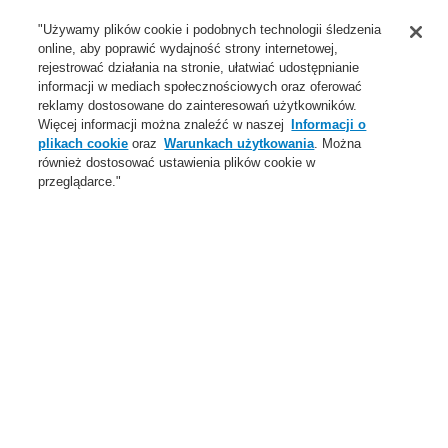
Wsparcie
"Używamy plików cookie i podobnych technologii śledzenia
online, aby poprawić wydajność strony internetowej,
O Nas
rejestrować działania na stronie, ułatwiać udostępnianie
informacji w mediach społecznościowych oraz oferować
Login
Zarejestruj się
Login Help
Aktualności
reklamy dostosowane do zainteresowań użytkowników.
Więcej informacji można znaleźć w naszej
Informacji o
Skontaktuj się z nami
Globalnie
Skontaktuj się z nami
plikach cookie
oraz
Warunkach użytkowania
. Można
również dostosować ustawienia plików cookie w
Menu
przeglądarce."
Search
Home
Oferta
Dźwiękowe Systemy Ostrzegawcze
Produkty
VARIODYN® ONE
Zasilacz VPS-2-640A do VONE EN54-4, wyjścia 5x75A,
6x40A, 4x8A i 4x4A
Oferta
Przegląd