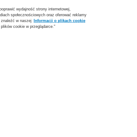
poprawić wydajność strony internetowej,
Login
Zarejestruj się
Login Help
Skon
 mediach społecznościowych oraz oferować reklamy
 znaleźć w naszej
Informacji o plikach cookie
plików cookie w przeglądarce."
parcie
O Nas
Aktualności
Skontaktuj się z nami
trzegawcze
Produkty
VARIODYN® ONE
Wzmacniacz 4XD125B klasa D, wb
Wzmacni
klasa D, 
EN54-4, 
585030
Approval: EN 54-4 and E