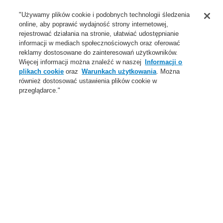
Wsparcie
"Używamy plików cookie i podobnych technologii śledzenia
online, aby poprawić wydajność strony internetowej,
O Nas
rejestrować działania na stronie, ułatwiać udostępnianie
informacji w mediach społecznościowych oraz oferować
Login
Zarejestruj się
Login Help
Aktualności
reklamy dostosowane do zainteresowań użytkowników.
Więcej informacji można znaleźć w naszej
Informacji o
Skontaktuj się z nami
Globalnie
Skontaktuj się z nami
plikach cookie
oraz
Warunkach użytkowania
. Można
również dostosować ustawienia plików cookie w
Menu
przeglądarce."
Search
Home
Oferta
Systemy Sygnalizacji Pożarowej
ESSER by Honeywell
Produkty
Ręczne ostrzegacze pożarowe
Mały IQ8
Oferta
Przegląd
Systemy Sygnalizacji Pożarowej