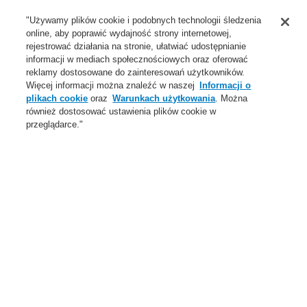
Wsparcie
"Używamy plików cookie i podobnych technologii śledzenia
online, aby poprawić wydajność strony internetowej,
O Nas
rejestrować działania na stronie, ułatwiać udostępnianie
informacji w mediach społecznościowych oraz oferować
Login
Zarejestruj się
Login Help
Aktualności
reklamy dostosowane do zainteresowań użytkowników.
Więcej informacji można znaleźć w naszej
Informacji o
Skontaktuj się z nami
Globalnie
Skontaktuj się z nami
plikach cookie
oraz
Warunkach użytkowania
. Można
również dostosować ustawienia plików cookie w
Menu
przeglądarce."
Search
Home
Oferta
Systemy Sygnalizacji Pożarowej
ESSER by Honeywell
Produkty
Ręczne ostrzegacze pożarowe
Mały IQ8
Adresowalne moduły elektryczne
Oferta
Przegląd