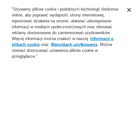
Wsparcie
"Używamy plików cookie i podobnych technologii śledzenia
online, aby poprawić wydajność strony internetowej,
O Nas
rejestrować działania na stronie, ułatwiać udostępnianie
informacji w mediach społecznościowych oraz oferować
Login
Zarejestruj się
Login Help
Aktualności
reklamy dostosowane do zainteresowań użytkowników.
Więcej informacji można znaleźć w naszej
Informacji o
Skontaktuj się z nami
Globalnie
Skontaktuj się z nami
plikach cookie
oraz
Warunkach użytkowania
. Można
również dostosować ustawienia plików cookie w
Menu
przeglądarce."
Search
Home
Oferta
Systemy Sygnalizacji Pożarowej
ESSER by Honeywell
Produkty
Ręczne ostrzegacze pożarowe
Mały IQ8
Konwencjonalne moduły elektryczne
Oferta
Przegląd