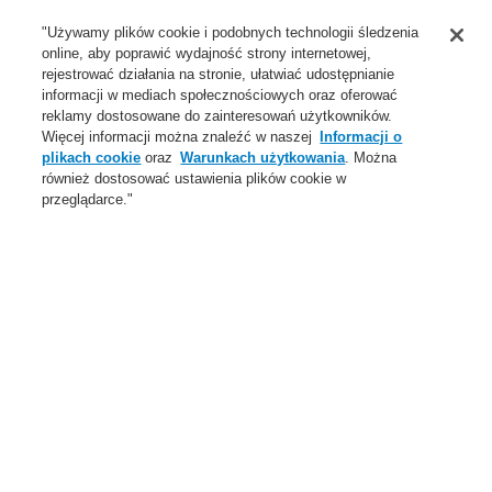
Wsparcie
"Używamy plików cookie i podobnych technologii śledzenia
online, aby poprawić wydajność strony internetowej,
O Nas
rejestrować działania na stronie, ułatwiać udostępnianie
informacji w mediach społecznościowych oraz oferować
Login
Zarejestruj się
Login Help
Aktualności
reklamy dostosowane do zainteresowań użytkowników.
Więcej informacji można znaleźć w naszej
Informacji o
Skontaktuj się z nami
Globalnie
Skontaktuj się z nami
plikach cookie
oraz
Warunkach użytkowania
. Można
również dostosować ustawienia plików cookie w
Menu
przeglądarce."
Search
Home
Oferta
Systemy Sygnalizacji Pożarowej
ESSER by Honeywell
Produkty
Centrale systemu sygnalizacji pożarowej
Centrale FlexES Control
Moduły central
Oferta
Przegląd