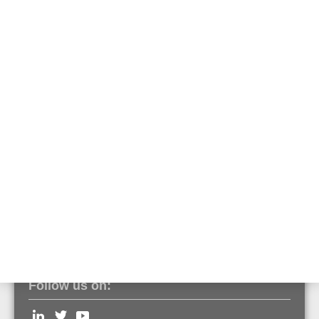
Moduł pętli esserbus GT z izolacją
galwaniczną
Art. Nr. FX808332
Moduł sieci essernet 62,5 kBd
Art. Nr. FX808340
Moduł sieci essernet 500 kBd
Art. Nr. FX808341
Follow us on: