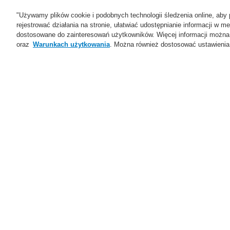
"Używamy plików cookie i podobnych technologii śledzenia online, aby 
rejestrować działania na stronie, ułatwiać udostępnianie informacji w
dostosowane do zainteresowań użytkowników. Więcej informacji można
oraz
Warunkach użytkowania
. Można również dostosować ustawienia 
Oferta
Rozwiązania
Ws
Home
Oferta
Systemy Sygnalizacji P
Akcesoria do central
Oferta
Przegląd
Z
Systemy Sygnalizacji
Pożarowej
Ar
ESSER by Honeywell