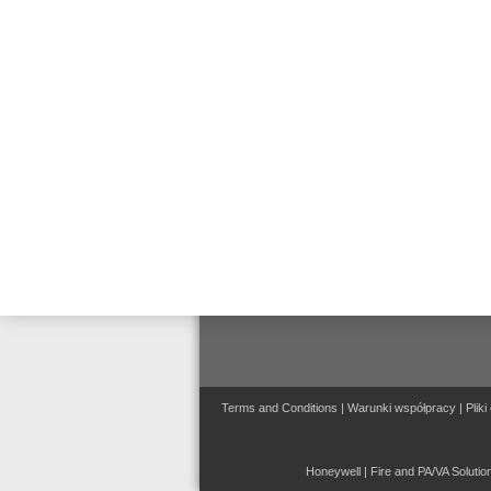
Connected Life Safety
Services (CLSS)
Dźwiękowe Systemy
Ostrzegawcze
Systemy wizualizacji, integracji
i zarządzania
bezpieczeństwem
Terms and Conditions
|
Warunki współpracy
|
Pliki
Honeywell | Fire and PA/VA Soluti