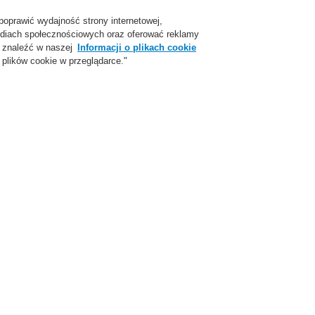
poprawić wydajność strony internetowej,
Login
Zarejestruj się
Login Help
Skon
 mediach społecznościowych oraz oferować reklamy
 znaleźć w naszej
Informacji o plikach cookie
plików cookie w przeglądarce."
parcie
O Nas
Aktualności
Skontaktuj się z nami
ożarowej
ESSER by Honeywell
Produkty
Centrale systemu sygnalizacji po
Gaszeniem VSN-RP1r-Plus – bez wyświetlacza
Konwencj
Sterowan
VSN-RP1r
wyświetla