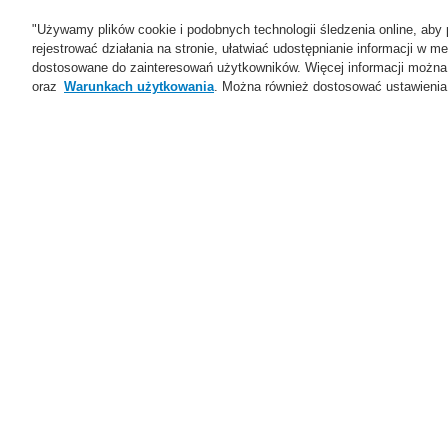
"Używamy plików cookie i podobnych technologii śledzenia online, aby 
rejestrować działania na stronie, ułatwiać udostępnianie informacji w
dostosowane do zainteresowań użytkowników. Więcej informacji można
oraz
Warunkach użytkowania
. Można również dostosować ustawienia 
Oferta
Rozwiązania
Ws
Home
Oferta
Systemy Sygnalizacji P
Konwencjonalna Centrala Sterowania 
Oferta
Przegląd
Systemy Sygnalizacji
Pożarowej
ESSER by Honeywell