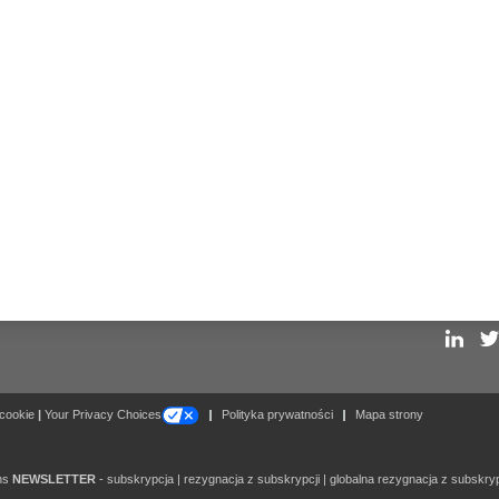
Follow
 cookie
|
Your Privacy Choices
Polityka prywatności
Mapa strony
ons
NEWSLETTER
-
subskrypcja
|
rezygnacja z subskrypcji
|
globalna rezygnacja z subskryp