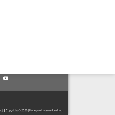
 us on:
cji
| Copyright © 2026
|
Honeywell International Inc.