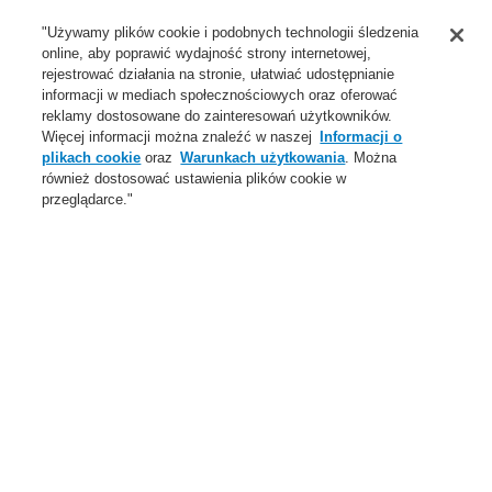
Wsparcie
"Używamy plików cookie i podobnych technologii śledzenia
online, aby poprawić wydajność strony internetowej,
O Nas
rejestrować działania na stronie, ułatwiać udostępnianie
informacji w mediach społecznościowych oraz oferować
Login
Zarejestruj się
Login Help
Aktualności
reklamy dostosowane do zainteresowań użytkowników.
Więcej informacji można znaleźć w naszej
Informacji o
Skontaktuj się z nami
Globalnie
Skontaktuj się z nami
plikach cookie
oraz
Warunkach użytkowania
. Można
również dostosować ustawienia plików cookie w
Menu
przeglądarce."
Search
Home
Oferta
Dźwiękowe Systemy Ostrzegawcze
Produkty
VARIODYN D1
Moduł komunikacji systemowej SCU
Oferta
Przegląd
Systemy Sygnalizacji Pożarowej