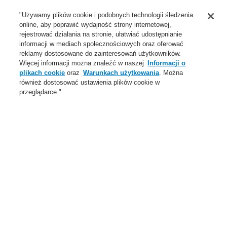
Wsparcie
"Używamy plików cookie i podobnych technologii śledzenia
online, aby poprawić wydajność strony internetowej,
O Nas
rejestrować działania na stronie, ułatwiać udostępnianie
informacji w mediach społecznościowych oraz oferować
Login
Zarejestruj się
Login Help
Aktualności
reklamy dostosowane do zainteresowań użytkowników.
Więcej informacji można znaleźć w naszej
Informacji o
Skontaktuj się z nami
Globalnie
Skontaktuj się z nami
plikach cookie
oraz
Warunkach użytkowania
. Można
również dostosować ustawienia plików cookie w
Menu
przeglądarce."
Search
Home
Oferta
Dźwiękowe Systemy Ostrzegawcze
Produkty
VARIODYN D1
Wzmacniacze
Oferta
Przegląd
Systemy Sygnalizacji Pożarowej