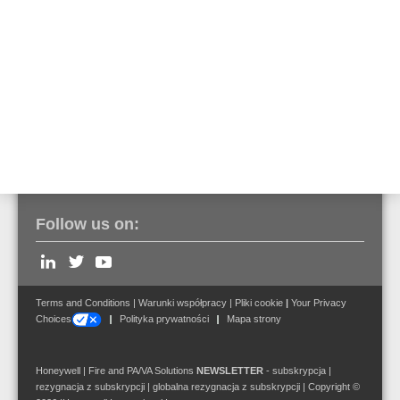
Part No. 580261
Wzmacniacz 4XD500 klasa AB,
4x500W/100V, 2HU
Part No. 580262
Follow us on:
Terms and Conditions
|
Warunki współpracy
|
Pliki cookie
|
Your Privacy
Choices
Polityka prywatności
Mapa strony
Honeywell | Fire and PA/VA Solutions
NEWSLETTER
-
subskrypcja
|
rezygnacja z subskrypcji
|
globalna rezygnacja z subskrypcji
| Copyright ©