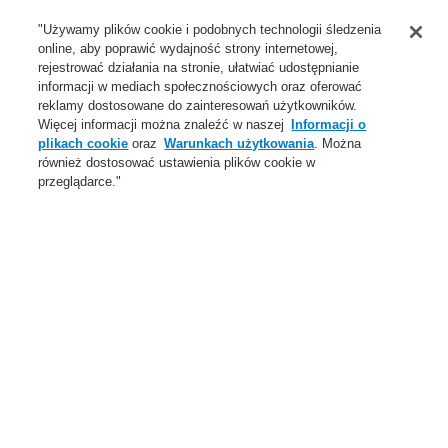
Wsparcie
"Używamy plików cookie i podobnych technologii śledzenia
online, aby poprawić wydajność strony internetowej,
O Nas
rejestrować działania na stronie, ułatwiać udostępnianie
informacji w mediach społecznościowych oraz oferować
Login
Zarejestruj się
Login Help
Aktualności
reklamy dostosowane do zainteresowań użytkowników.
Więcej informacji można znaleźć w naszej
Informacji o
Skontaktuj się z nami
Globalnie
Skontaktuj się z nami
plikach cookie
oraz
Warunkach użytkowania
. Można
również dostosować ustawienia plików cookie w
Menu
przeglądarce."
Search
Home
Oferta
Dźwiękowe Systemy Ostrzegawcze
Produkty
VARIODYN D1
Cyfrowy moduł interfejsu DOM
Oferta
Przegląd
Systemy Sygnalizacji Pożarowej