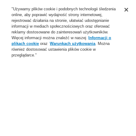
Wsparcie
"Używamy plików cookie i podobnych technologii śledzenia
online, aby poprawić wydajność strony internetowej,
O Nas
rejestrować działania na stronie, ułatwiać udostępnianie
informacji w mediach społecznościowych oraz oferować
Login
Zarejestruj się
Login Help
Aktualności
reklamy dostosowane do zainteresowań użytkowników.
Więcej informacji można znaleźć w naszej
Informacji o
Skontaktuj się z nami
Globalnie
Skontaktuj się z nami
plikach cookie
oraz
Warunkach użytkowania
. Można
również dostosować ustawienia plików cookie w
Menu
przeglądarce."
Search
Home
Oferta
Systemy Sygnalizacji Pożarowej
ESSER by Honeywell
Produkty
Zasilacze
Zasilacze
Oferta
Przegląd
Systemy Sygnalizacji Pożarowej