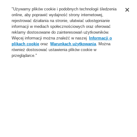
Wsparcie
"Używamy plików cookie i podobnych technologii śledzenia
online, aby poprawić wydajność strony internetowej,
O Nas
rejestrować działania na stronie, ułatwiać udostępnianie
informacji w mediach społecznościowych oraz oferować
Login
Zarejestruj się
Login Help
Aktualności
reklamy dostosowane do zainteresowań użytkowników.
Więcej informacji można znaleźć w naszej
Informacji o
Skontaktuj się z nami
Globalnie
Skontaktuj się z nami
plikach cookie
oraz
Warunkach użytkowania
. Można
również dostosować ustawienia plików cookie w
Menu
przeglądarce."
Search
Home
Oferta
Systemy Sygnalizacji Pożarowej
ESSER by Honeywell
Produkty
Ręczne ostrzegacze pożarowe
Akcesoria ROP do małych projektów
Elastyczne, nietłukące szybki do małych przycisków ROP IQ8,
opak. 10 szt.
Oferta