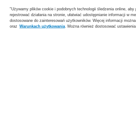
"Używamy plików cookie i podobnych technologii śledzenia online, aby 
rejestrować działania na stronie, ułatwiać udostępnianie informacji w
dostosowane do zainteresowań użytkowników. Więcej informacji można
oraz
Warunkach użytkowania
. Można również dostosować ustawienia 
Oferta
Rozwiązania
Ws
Home
Oferta
Systemy Sygnalizacji P
Oferta
Przegląd
S
Systemy Sygnalizacji
Pożarowej
Ar
ESSER by Honeywell
E
Produkty