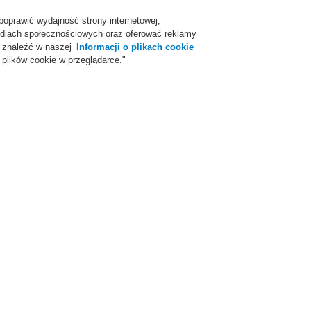
poprawić wydajność strony internetowej,
Login
Zarejestruj się
Login Help
Skon
 mediach społecznościowych oraz oferować reklamy
 znaleźć w naszej
Informacji o plikach cookie
plików cookie w przeglądarce."
parcie
O Nas
Aktualności
Skontaktuj się z nami
ożarowej
ESSER by Honeywell
Produkty
Ręczne ostrzegacze pożarowe
Akcesoria ROP do małych proje
zybki do małych przycisków ROP IQ8, opak. 10 szt.
t. Nr. 704960
tykiety opisowe dla małych przycisków IQ8, białe nap