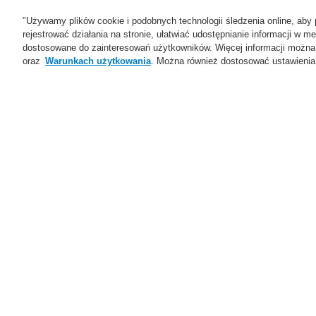
"Używamy plików cookie i podobnych technologii śledzenia online, aby 
rejestrować działania na stronie, ułatwiać udostępnianie informacji w
dostosowane do zainteresowań użytkowników. Więcej informacji można
oraz
Warunkach użytkowania
. Można również dostosować ustawienia 
Oferta
Rozwiązania
Ws
Home
Oferta
Systemy Sygnalizacji P
Oferta
Przegląd
M
Systemy Sygnalizacji
Pożarowej
ESSER by Honeywell
M
Produkty