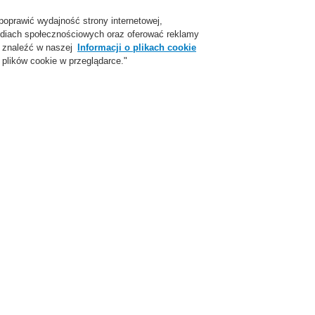
poprawić wydajność strony internetowej,
Login
Zarejestruj się
Login Help
Skon
 mediach społecznościowych oraz oferować reklamy
 znaleźć w naszej
Informacji o plikach cookie
plików cookie w przeglądarce."
parcie
O Nas
Aktualności
Skontaktuj się z nami
ożarowej
ESSER by Honeywell
Produkty
Door Release System
Trzymacz
Trzymacze do drzwi
agnesy do drzwi 400N
agnesy do drzwi 490N