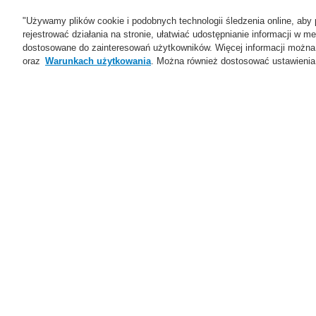
"Używamy plików cookie i podobnych technologii śledzenia online, aby 
rejestrować działania na stronie, ułatwiać udostępnianie informacji w
dostosowane do zainteresowań użytkowników. Więcej informacji można
oraz
Warunkach użytkowania
. Można również dostosować ustawienia 
Oferta
Rozwiązania
Ws
Home
Oferta
Systemy Sygnalizacji P
Oferta
Przegląd
M
Systemy Sygnalizacji
Pożarowej
Co
ESSER by Honeywell
Produkty