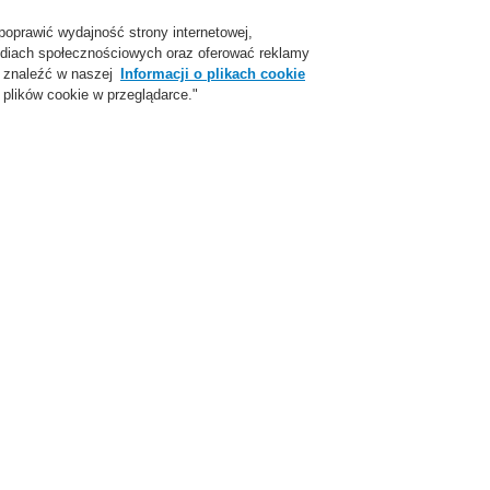
poprawić wydajność strony internetowej,
Login
Zarejestruj się
Login Help
Skon
 mediach społecznościowych oraz oferować reklamy
 znaleźć w naszej
Informacji o plikach cookie
plików cookie w przeglądarce."
parcie
O Nas
Aktualności
Skontaktuj się z nami
ożarowej
ESSER by Honeywell
Produkty
Displays and Operating Units
C
System 3000
oduły Adapter
mprehensive solution conforming to standards to ensure uniform alarm system oper