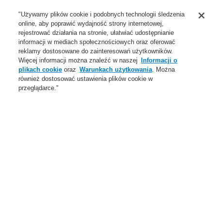
Wsparcie
"Używamy plików cookie i podobnych technologii śledzenia
online, aby poprawić wydajność strony internetowej,
O Nas
rejestrować działania na stronie, ułatwiać udostępnianie
informacji w mediach społecznościowych oraz oferować
Login
Zarejestruj się
Login Help
Aktualności
reklamy dostosowane do zainteresowań użytkowników.
Więcej informacji można znaleźć w naszej
Informacji o
Skontaktuj się z nami
Globalnie
Skontaktuj się z nami
plikach cookie
oraz
Warunkach użytkowania
. Można
również dostosować ustawienia plików cookie w
Menu
przeglądarce."
Search
Home
Oferta
Systemy Sygnalizacji Pożarowej
ESSER by Honeywell
Produkty
Czujki automatyczne
Intrinsically Safe Detectors
Akcesoria do urządzeń iskrobezpiecznych
Oferta
Przegląd