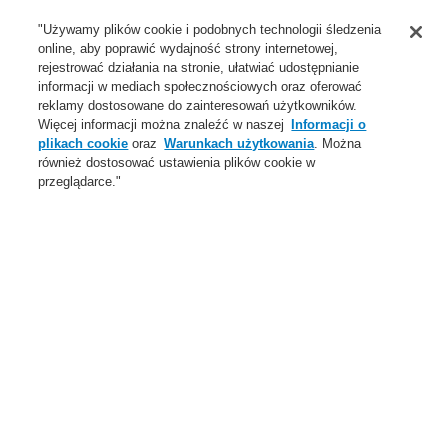
Wsparcie
"Używamy plików cookie i podobnych technologii śledzenia
online, aby poprawić wydajność strony internetowej,
O Nas
rejestrować działania na stronie, ułatwiać udostępnianie
informacji w mediach społecznościowych oraz oferować
Login
Zarejestruj się
Login Help
Aktualności
reklamy dostosowane do zainteresowań użytkowników.
Więcej informacji można znaleźć w naszej
Informacji o
Skontaktuj się z nami
Globalnie
Skontaktuj się z nami
plikach cookie
oraz
Warunkach użytkowania
. Można
również dostosować ustawienia plików cookie w
Menu
przeglądarce."
Search
Home
Oferta
Systemy Sygnalizacji Pożarowej
ESSER by Honeywell
Produkty
Czujki automatyczne
Akcesoria
Akcesoria dla serii IQ8Quad ES Detect
Oferta
Przegląd
Systemy Sygnalizacji Pożarowej