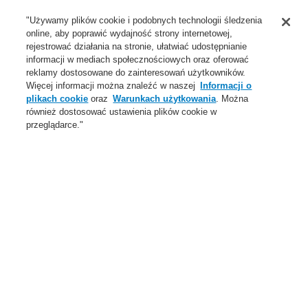
Wsparcie
"Używamy plików cookie i podobnych technologii śledzenia
online, aby poprawić wydajność strony internetowej,
O Nas
rejestrować działania na stronie, ułatwiać udostępnianie
informacji w mediach społecznościowych oraz oferować
Login
Zarejestruj się
Login Help
Aktualności
reklamy dostosowane do zainteresowań użytkowników.
Więcej informacji można znaleźć w naszej
Informacji o
Skontaktuj się z nami
Globalnie
Skontaktuj się z nami
plikach cookie
oraz
Warunkach użytkowania
. Można
również dostosować ustawienia plików cookie w
Menu
przeglądarce."
Search
Home
Oferta
Systemy Sygnalizacji Pożarowej
ESSER by Honeywell
Produkty
Moduły kontrolno-sterujące
Moduły esserbus
Moduł EBK RZT8000 - 4 wejścia konwencjonalne 12VDC / 2
wyjścia 1A/30VDC
Oferta