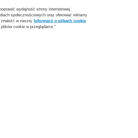
poprawić wydajność strony internetowej,
Login
Zarejestruj się
Login Help
Skon
 mediach społecznościowych oraz oferować reklamy
 znaleźć w naszej
Informacji o plikach cookie
plików cookie w przeglądarce."
parcie
O Nas
Aktualności
Skontaktuj się z nami
ożarowej
ESSER by Honeywell
Produkty
Moduły kontrolno-sterujące
Mod
ący
IQ8FCT L
monitoruj
808621
Zastosowanie