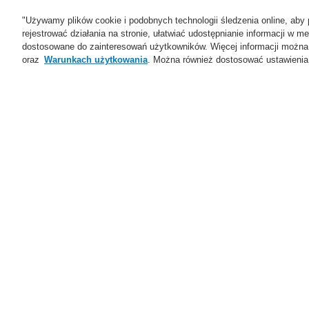
"Używamy plików cookie i podobnych technologii śledzenia online, aby 
rejestrować działania na stronie, ułatwiać udostępnianie informacji w
dostosowane do zainteresowań użytkowników. Więcej informacji można
oraz
Warunkach użytkowania
. Można również dostosować ustawienia 
Oferta
Rozwiązania
Ws
Home
Oferta
Systemy Sygnalizacji P
IQ8FCT LP moduł monitorująco - steruj
Oferta
Przegląd
Systemy Sygnalizacji
Pożarowej
ESSER by Honeywell