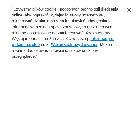
Wsparcie
"Używamy plików cookie i podobnych technologii śledzenia
online, aby poprawić wydajność strony internetowej,
O Nas
rejestrować działania na stronie, ułatwiać udostępnianie
informacji w mediach społecznościowych oraz oferować
Login
Zarejestruj się
Login Help
Aktualności
reklamy dostosowane do zainteresowań użytkowników.
Więcej informacji można znaleźć w naszej
Informacji o
Skontaktuj się z nami
Globalnie
Skontaktuj się z nami
plikach cookie
oraz
Warunkach użytkowania
. Można
również dostosować ustawienia plików cookie w
Menu
przeglądarce."
Search
Home
Oferta
Systemy Sygnalizacji Pożarowej
ESSER by Honeywell
Produkty
Moduły kontrolno-sterujące
Moduły esserbus
Moduł elektroniki IQ8FCT
Oferta
Przegląd