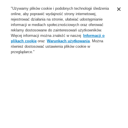
Wsparcie
"Używamy plików cookie i podobnych technologii śledzenia
online, aby poprawić wydajność strony internetowej,
O Nas
rejestrować działania na stronie, ułatwiać udostępnianie
informacji w mediach społecznościowych oraz oferować
Login
Zarejestruj się
Login Help
Aktualności
reklamy dostosowane do zainteresowań użytkowników.
Więcej informacji można znaleźć w naszej
Informacji o
Skontaktuj się z nami
Globalnie
Skontaktuj się z nami
plikach cookie
oraz
Warunkach użytkowania
. Można
również dostosować ustawienia plików cookie w
Menu
przeglądarce."
Search
Home
Oferta
Systemy Sygnalizacji Pożarowej
ESSER by Honeywell
Produkty
Ręczne ostrzegacze pożarowe
Duże projekty aluminium
Obudowy aluminiowe
Oferta
Przegląd