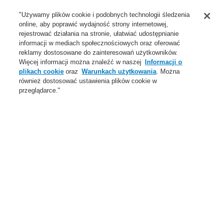
Wsparcie
"Używamy plików cookie i podobnych technologii śledzenia
online, aby poprawić wydajność strony internetowej,
O Nas
rejestrować działania na stronie, ułatwiać udostępnianie
informacji w mediach społecznościowych oraz oferować
Login
Zarejestruj się
Login Help
Aktualności
reklamy dostosowane do zainteresowań użytkowników.
Więcej informacji można znaleźć w naszej
Informacji o
Skontaktuj się z nami
Globalnie
Skontaktuj się z nami
plikach cookie
oraz
Warunkach użytkowania
. Można
również dostosować ustawienia plików cookie w
Menu
przeglądarce."
Search
Home
Oferta
Systemy Sygnalizacji Pożarowej
ESSER by Honeywell
Produkty
Ręczne ostrzegacze pożarowe
Duży IQ8
Oferta
Przegląd
Systemy Sygnalizacji Pożarowej