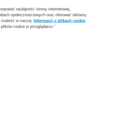
poprawić wydajność strony internetowej,
Login
Zarejestruj się
Login Help
Skon
 mediach społecznościowych oraz oferować reklamy
 znaleźć w naszej
Informacji o plikach cookie
plików cookie w przeglądarce."
parcie
O Nas
Aktualności
Skontaktuj się z nami
ożarowej
ESSER by Honeywell
Produkty
Sygnalizatory
Sygnalizatory IQ
Sygnalizatory IQ8Alarm Plus
Q8Alarm Plus Sygnalizatory akustyczne
Q8Alarm Plus Sygnalizatory akustyczno - optyczne