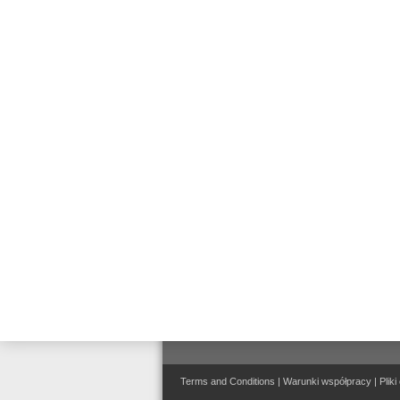
konwencjonalne
Door Release System
Connected Life Safety
Services (CLSS)
Dźwiękowe Systemy
Ostrzegawcze
Systemy wizualizacji, integracji
i zarządzania
bezpieczeństwem
Terms and Conditions
|
Warunki współpracy
|
Pliki