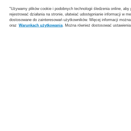
"Używamy plików cookie i podobnych technologii śledzenia online, aby 
rejestrować działania na stronie, ułatwiać udostępnianie informacji w
dostosowane do zainteresowań użytkowników. Więcej informacji można
oraz
Warunkach użytkowania
. Można również dostosować ustawienia 
Oferta
Rozwiązania
Ws
Home
Oferta
Systemy Sygnalizacji P
Oferta
Przegląd
I
Systemy Sygnalizacji
Pożarowej
ESSER by Honeywell
I
Produkty