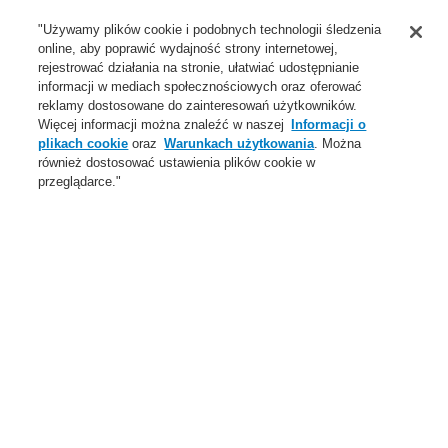
Wsparcie
"Używamy plików cookie i podobnych technologii śledzenia
online, aby poprawić wydajność strony internetowej,
O Nas
rejestrować działania na stronie, ułatwiać udostępnianie
informacji w mediach społecznościowych oraz oferować
Login
Zarejestruj się
Login Help
Aktualności
reklamy dostosowane do zainteresowań użytkowników.
Więcej informacji można znaleźć w naszej
Informacji o
Skontaktuj się z nami
Globalnie
Skontaktuj się z nami
plikach cookie
oraz
Warunkach użytkowania
. Można
również dostosować ustawienia plików cookie w
Menu
przeglądarce."
Search
Home
Oferta
Systemy Sygnalizacji Pożarowej
ESSER by Honeywell
Produkty
Sygnalizatory
Sygnalizatory konwencjonalne
Sygnalizatory dla stref zagrożonych wybuchem
Oferta
Przegląd