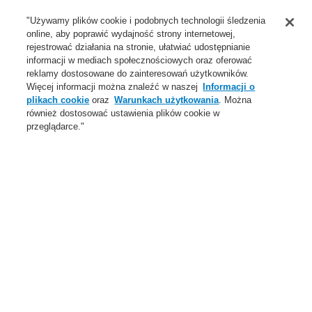
Wsparcie
"Używamy plików cookie i podobnych technologii śledzenia
online, aby poprawić wydajność strony internetowej,
O Nas
rejestrować działania na stronie, ułatwiać udostępnianie
informacji w mediach społecznościowych oraz oferować
Login
Zarejestruj się
Login Help
Aktualności
reklamy dostosowane do zainteresowań użytkowników.
Więcej informacji można znaleźć w naszej
Informacji o
Skontaktuj się z nami
Globalnie
Skontaktuj się z nami
plikach cookie
oraz
Warunkach użytkowania
. Można
również dostosować ustawienia plików cookie w
Menu
przeglądarce."
Search
Home
Oferta
Dźwiękowe Systemy Ostrzegawcze
Produkty
Głośniki Standardowe
Oferta
Przegląd
Systemy Sygnalizacji Pożarowej